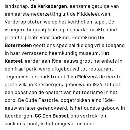
landschap,
de Kerkebergen
, eenzame getuige van
een eerste nederzetting uit de Middeleeuwen.
Verderop stoten we op het kerkhof en kapel. De
vroegere begraafplaats op de markt maakte eind
jaren '60 plaats voor parking. Heemkring
De
Botermolen
geeft ons speciaal die dag vrije toegang
in haar verrassend heemkundig museum.
Het
Kasteel
, eerder een 19de-eeuws groot herenhuis in
een fraai park, werd uitgebouwd tot restaurant.
Tegenover het park troont
'Les Mélèzes'
, de eerste
grote villa in Keerbergen, gebouwd in 1924. Dit gaf
een boost aan de opstart van het toerisme in het
dorp. De Oude Pastorie, opgetrokken eind 16de-
eeuw en later gerenoveerd, is het oudste gebouw in
Keerbergen.
CC Den Bussel
, ons vertrek- en
aankomstpunt, is het omgevormd oude