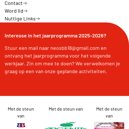
Contact
Word lid
Nuttige Links
Interesse in het jaarprogramma 2025-2026?
Stuur een mail naar neosbb18@gmail.com en
ontvang het jaarprogramma voor het volgende
werkjaar. Zin om mee te doen? We verwelkomen je
graag op een van onze geplande activiteiten.
Met de steun
Met de steun van
Met de steun
van
van