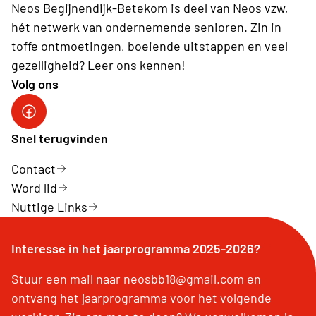
Neos Begijnendijk-Betekom is deel van Neos vzw,
hét netwerk van ondernemende senioren. Zin in
toffe ontmoetingen, boeiende uitstappen en veel
gezelligheid? Leer ons kennen!
Volg ons
facebookgroep
Snel terugvinden
Contact
Word lid
Nuttige Links
Interesse in het jaarprogramma 2025-2026?
Stuur een mail naar neosbb18@gmail.com en
ontvang het jaarprogramma voor het volgende