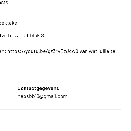
acts
pektakel
zicht vanuit blok S.
en:
https://youtu.be/gz3rvDzJcw0
van wat jullie te
Contactgegevens
neosbb18@gmail.com