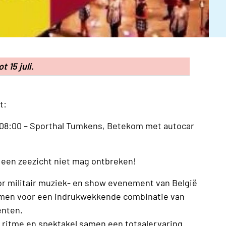
ot 15 juli.
t:
f 08:00 – Sporthal Tumkens, Betekom met autocar
 een zeezicht niet mag ontbreken!
or militair muziek- en show evenement van België
komen voor een indrukwekkende combinatie van
enten.
, ritme en spektakel samen een totaalervaring