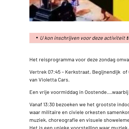
U kon inschrijven voor deze activiteit
t
Het reisprogramma voor deze zondag omva
Vertrek 07:45 – Kerkstraat, Begijnendijk o
van Violetta Cars.
Een vrije voormiddag in Oostende….waarbij
Vanaf 13:30 bezoeken we het grootste indo
waar militaire en civiele orkesten samen
muziek, choreografie en visuele showelem
Het is een unieke voorstelling waar muziek