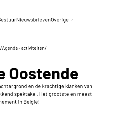
Bestuur
Nieuwsbrieven
Overige
/
/
Agenda - activiteiten
e Oostende
achtergrond en de krachtige klanken van
wekkend spektakel. Het grootste en meest
nement in België!