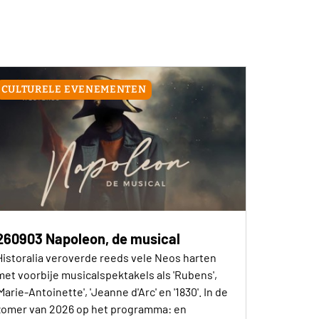
CULTURELE EVENEMENTEN
260903 Napoleon, de musical
Historalia veroverde reeds vele Neos harten
met voorbije musicalspektakels als 'Rubens',
'Marie-Antoinette', 'Jeanne d'Arc' en '1830'. In de
zomer van 2026 op het programma: en