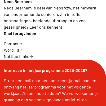
Neos Beernem
Neos Beernem is deel van Neos vzw, hét netwerk
van ondernemende senioren. Zin in toffe
ontmoetingen, boeiende uitstappen en veel
gezelligheid? Leer ons kennen!
Snel terugvinden
Contact
Word lid
Nuttige Links
Interesse in het jaarprogramma 2025-2026?
Stuur een mail naar neosbeernem@gmail.com en
ontvang het jaarprogramma voor het volgende
werkjaar. Zin om mee te doen? We verwelkomen je
graag op een van onze geplande activiteiten.