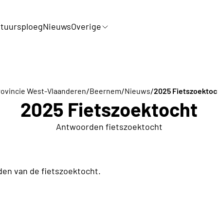
tuursploeg
Nieuws
Overige
/
/
/
rovincie West-Vlaanderen
Beernem
Nieuws
2025 Fietszoektoc
2025 Fietszoektocht
Antwoorden fietszoektocht
den van de fietszoektocht.