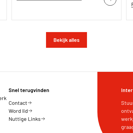
Bekijk alles
Snel terugvinden
Inte
erk
Contact
Stuu
Word lid
ontv
Nuttige Links
werk
graa