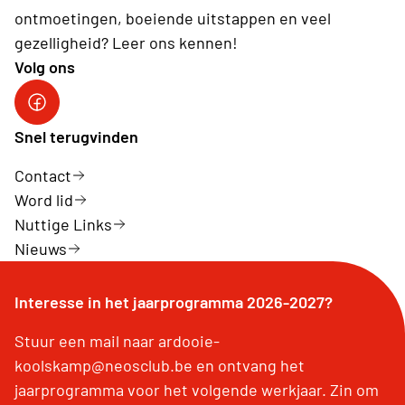
ontmoetingen, boeiende uitstappen en veel
gezelligheid? Leer ons kennen!
Volg ons
Neos Ardooie-Koolskamp
Snel terugvinden
Contact
Word lid
Nuttige Links
Nieuws
Interesse in het jaarprogramma 2026-2027?
Stuur een mail naar ardooie-
koolskamp@neosclub.be en ontvang het
jaarprogramma voor het volgende werkjaar. Zin om