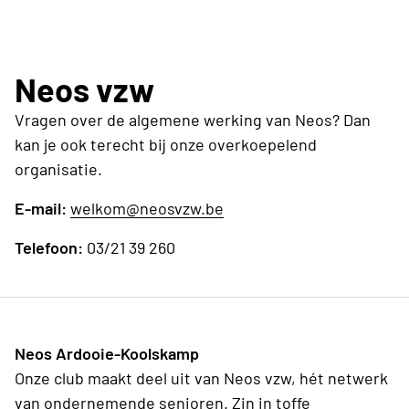
Ja, tenminste als je voldoende vrije tijd hebt om
kost € 35,00 (01.09.2024 tot 31.08.2025)
onze activiteiten te kunnen meemaken.
Neos vzw
Vragen over de algemene werking van Neos? Dan
kan je ook terecht bij onze overkoepelend
organisatie.
E-mail:
welkom@neosvzw.be
Telefoon:
03/21 39 260
Neos Ardooie-Koolskamp
Onze club maakt deel uit van Neos vzw, hét netwerk
van ondernemende senioren. Zin in toffe