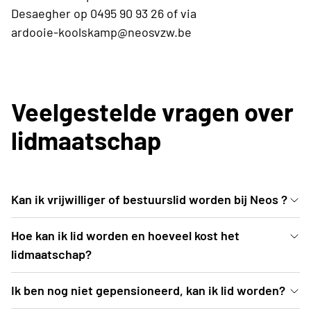
Desaegher op 0495 90 93 26 of via
ardooie-koolskamp@neosvzw.be
Veelgestelde vragen over
lidmaatschap
Kan ik vrijwilliger of bestuurslid worden bij Neos ?
Indien je interesse hebt, laat het ons weten. Wij
Hoe kan ik lid worden en hoeveel kost het
luisteren graag naar wat je wil doen in onze
lidmaatschap?
vereniging.
Lid worden kun je ten allen tijde tenminste als je
Ik ben nog niet gepensioneerd, kan ik lid worden?
kunt genieten van je pensioen. Het lidmaatschap