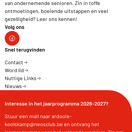
van ondernemende senioren. Zin in toffe
ontmoetingen, boeiende uitstappen en veel
gezelligheid? Leer ons kennen!
Volg ons
Neos Ardooie-Koolskamp
Snel terugvinden
Contact
Word lid
Nuttige Links
Nieuws
Interesse in het jaarprogramma 2026-2027?
Stuur een mail naar ardooie-
koolskamp@neosclub.be en ontvang het