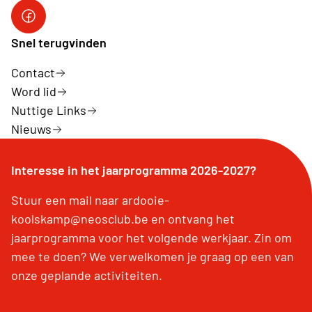
Neos Ardooie-Koolskamp
Snel terugvinden
Contact
Word lid
Nuttige Links
Nieuws
Interesse in het jaarprogramma 2026-2027?
Stuur een mail naar ardooie-
koolskamp@neosclub.be en ontvang het
jaarprogramma voor het volgende werkjaar. Zin om
mee te doen? We verwelkomen je graag op een van
onze geplande activiteiten.