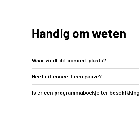
Handig om weten
Waar vindt dit concert plaats?
In de mooie blauwe zaal van deSingel kan je
Heef dit concert een pauze?
Weense concert.
Ja, er is een pauze voorzien van een 25-tal
Is er een programmaboekje ter beschikkin
Ter plekke deelt de organisatie programmab
gegeven worden.