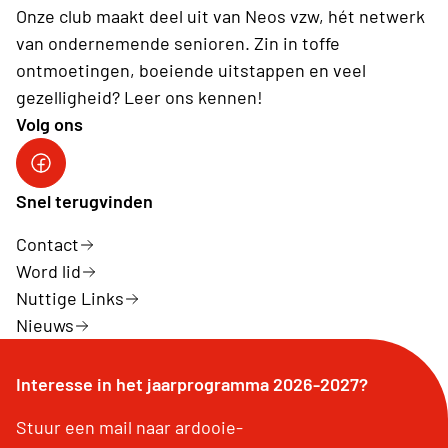
Onze club maakt deel uit van Neos vzw, hét netwerk
van ondernemende senioren. Zin in toffe
ontmoetingen, boeiende uitstappen en veel
gezelligheid? Leer ons kennen!
Volg ons
Neos Ardooie-Koolskamp
Snel terugvinden
Contact
Word lid
Nuttige Links
Nieuws
Interesse in het jaarprogramma 2026-2027?
Stuur een mail naar ardooie-