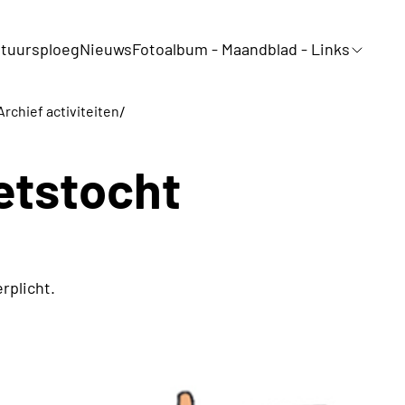
tuursploeg
Nieuws
Fotoalbum - Maandblad - Links
/
Archief activiteiten
ietstocht
rplicht.