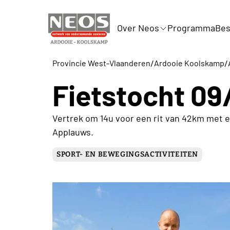
Over Neos
Programma
Bes
/
/
Provincie West-Vlaanderen
Ardooie Koolskamp
Fietstocht 0
Vertrek om 14u voor een rit van 42km met e
Applauws.
SPORT- EN BEWEGINGSACTIVITEITEN