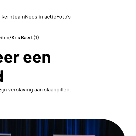
 kernteam
Neos in actie
Foto's
/
eiten
Kris Baert (1)
eer een
d
zijn verslaving aan slaappillen.