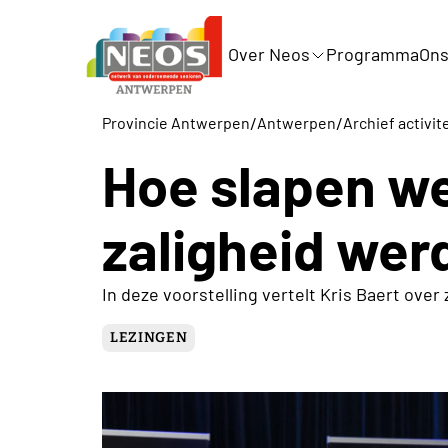
Over Neos
Programma
Ons
/
/
Provincie Antwerpen
Antwerpen
Archief activit
Hoe slapen w
zaligheid wer
In deze voorstelling vertelt Kris Baert over 
LEZINGEN