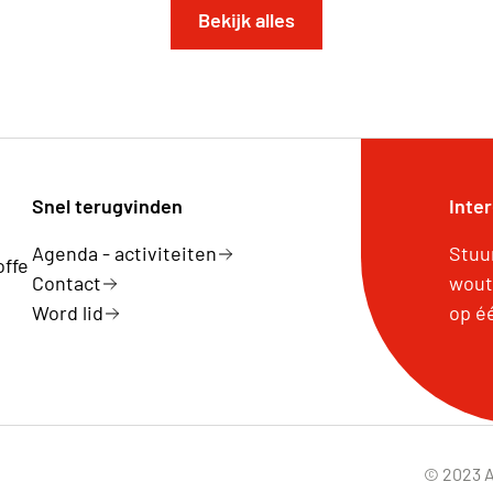
Bekijk alles
Snel terugvinden
Inte
Agenda - activiteiten
Stuu
offe
Contact
wout
Word lid
op é
© 2023 A