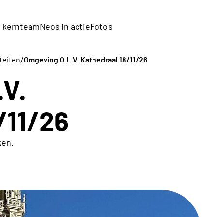
 kernteam
Neos in actie
Foto's
/
teiten
Omgeving O.L.V. Kathedraal 18/11/26
.V.
/11/26
ken.