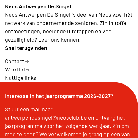
Neos Antwerpen De Singel
Neos Antwerpen De Singel is deel van Neos vzw, hét
netwerk van ondernemende senioren. Zin in toffe
ontmoetingen, boeiende uitstappen en veel
gezelligheid? Leer ons kennen!
Snel terugvinden
Contact
Word lid
Nuttige links
Interesse in het jaarprogramma 2026-2027?
Stuur een mail naar
antwerpendesingel@neosclub.be en ontvang het
jaarprogramma voor het volgende werkjaar. Zin om
mee te doen? We verwelkomen je graag op een van