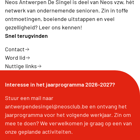
Neos Antwerpen De Singel is deel van Neos vzw, hét
netwerk van ondernemende senioren. Zin in toffe
ontmoetingen, boeiende uitstappen en veel
gezelligheid? Leer ons kennen!
Snel terugvinden
Contact
Word lid
Nuttige links
Interesse in het jaarprogramma 2026-2027?
Stuur een mail naar
antwerpendesingel@neosclub.be en ontvang het
jaarprogramma voor het volgende werkjaar. Zin om
mee te doen? We verwelkomen je graag op een van
onze geplande activiteiten.