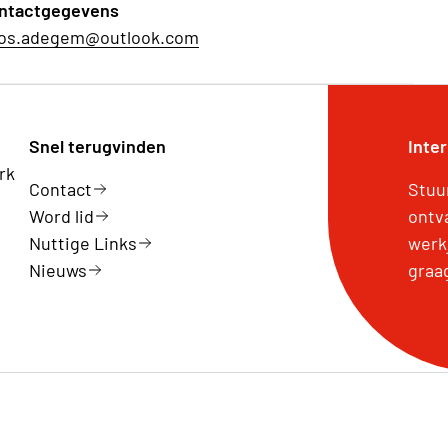
ntactgegevens
os.adegem@outlook.com
Snel terugvinden
Inte
rk
Contact
Stuu
Word lid
ontv
Nuttige Links
werk
Nieuws
graa