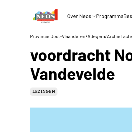
Over Neos
Programma
Bes
/
/
Provincie Oost-Vlaanderen
Adegem
Archief acti
voordracht No
Vandevelde
LEZINGEN