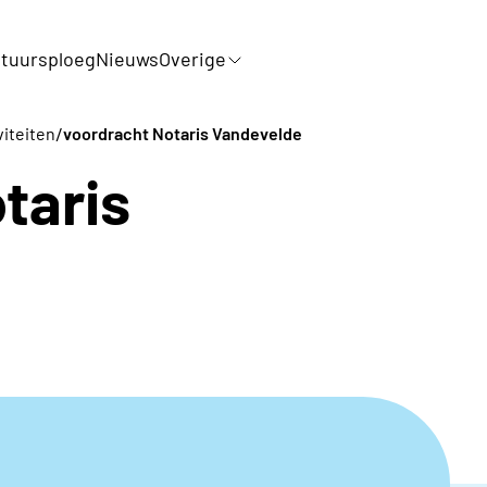
tuursploeg
Nieuws
Overige
/
viteiten
voordracht Notaris Vandevelde
taris