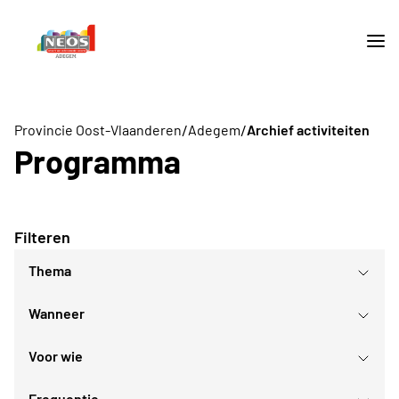
/
/
Provincie Oost-Vlaanderen
Adegem
Archief activiteiten
Programma
Filteren
Thema
Wanneer
Daguitstappen en bedrijfsbezoeken
Sport- en bewegingsactiviteiten
Voor wie
Reis
augustus
2026
Culturele daguitstappen
Frequentie