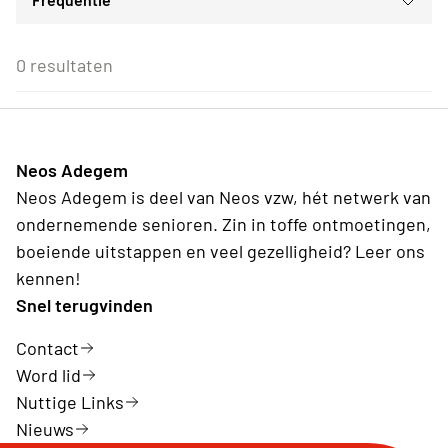
Voor iedereen
ma
di
wo
do
vr
za
zo
Ontspanningsnamiddagen
Voor alle Neos leden
27
28
29
30
31
1
2
Culturele evenementen
Eenmalig
Voor Neos leden van de eigen afdeling
3
4
5
6
7
8
9
0 resultaten
Lezingen
Wederkerend
10
11
12
13
14
15
16
Gezellig samenzijn
17
18
19
20
21
22
23
24
25
26
27
28
29
30
31
1
2
3
4
5
6
Neos Adegem
Vandaag
Wissen
Neos Adegem is deel van Neos vzw, hét netwerk van
ondernemende senioren. Zin in toffe ontmoetingen,
boeiende uitstappen en veel gezelligheid? Leer ons
kennen!
Snel terugvinden
Contact
Word lid
Nuttige Links
Nieuws