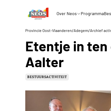
Over Neos
Programma
Bes
/
/
Provincie Oost-Vlaanderen
Adegem
Archief acti
Etentje in te
Aalter
BESTUURSACTIVITEIT