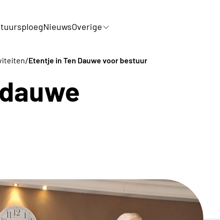
tuursploeg
Nieuws
Overige
/
viteiten
Etentje in Ten Dauwe voor bestuur
n dauwe