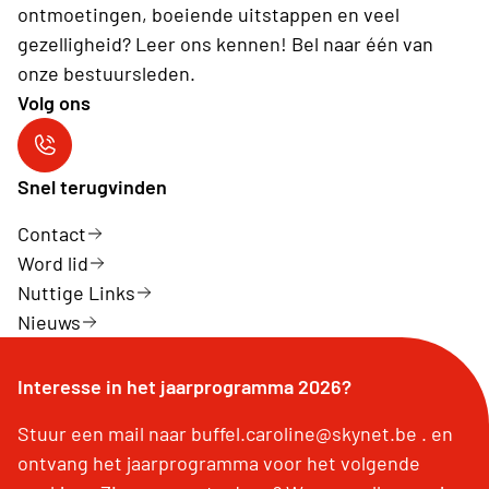
ontmoetingen, boeiende uitstappen en veel
gezelligheid? Leer ons kennen! Bel naar één van
onze bestuursleden.
Volg ons
Neos Aartrijke
Snel terugvinden
Contact
Word lid
Nuttige Links
Nieuws
Interesse in het jaarprogramma 2026?
Stuur een mail naar buffel.caroline@skynet.be . en
ontvang het jaarprogramma voor het volgende