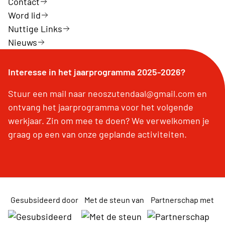
Contact
Word lid
Nuttige Links
Nieuws
Interesse in het jaarprogramma 2025-2026?
Stuur een mail naar neoszutendaal@gmail.com en
ontvang het jaarprogramma voor het volgende
werkjaar. Zin om mee te doen? We verwelkomen je
graag op een van onze geplande activiteiten.
Gesubsideerd door
Met de steun van
Partnerschap met