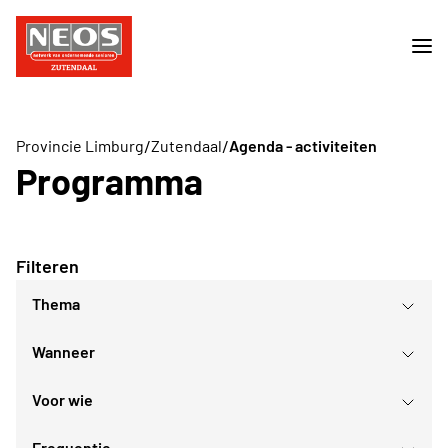
/
/
Provincie Limburg
Zutendaal
Agenda - activiteiten
Programma
Filteren
Thema
Wanneer
Sport- en bewegingsactiviteiten
Limburg
Voor wie
Culturele evenementen
augustus
2026
Ontspanningsnamiddagen
Frequentie