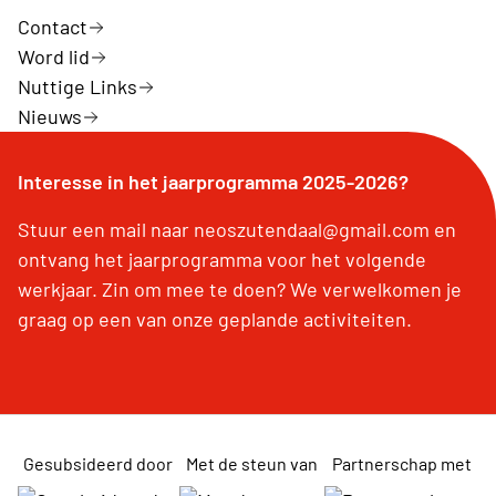
Contact
Word lid
Nuttige Links
Nieuws
Interesse in het jaarprogramma 2025-2026?
Stuur een mail naar neoszutendaal@gmail.com en
ontvang het jaarprogramma voor het volgende
werkjaar. Zin om mee te doen? We verwelkomen je
graag op een van onze geplande activiteiten.
Gesubsideerd door
Met de steun van
Partnerschap met