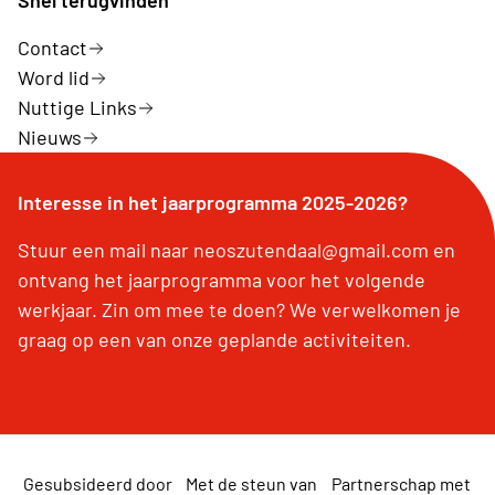
Snel terugvinden
Contact
Word lid
Nuttige Links
Nieuws
Interesse in het jaarprogramma 2025-2026?
Stuur een mail naar neoszutendaal@gmail.com en
ontvang het jaarprogramma voor het volgende
werkjaar. Zin om mee te doen? We verwelkomen je
graag op een van onze geplande activiteiten.
Gesubsideerd door
Met de steun van
Partnerschap met