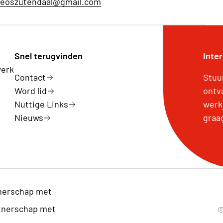
eoszutendaal@gmail.com
Snel terugvinden
Inte
werk
Contact
Stuu
Word lid
ontv
Nuttige Links
werk
Nieuws
graa
nerschap met
©