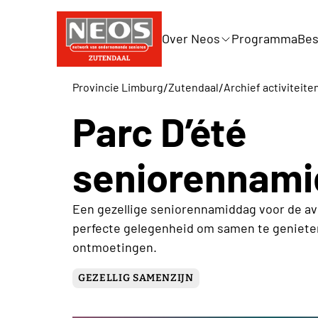
Over Neos
Programma
Bes
/
/
Provincie Limburg
Zutendaal
Archief activiteite
Parc D’été
seniorennam
Een gezellige seniorennamiddag voor de av
perfecte gelegenheid om samen te genieten 
ontmoetingen.
GEZELLIG SAMENZIJN