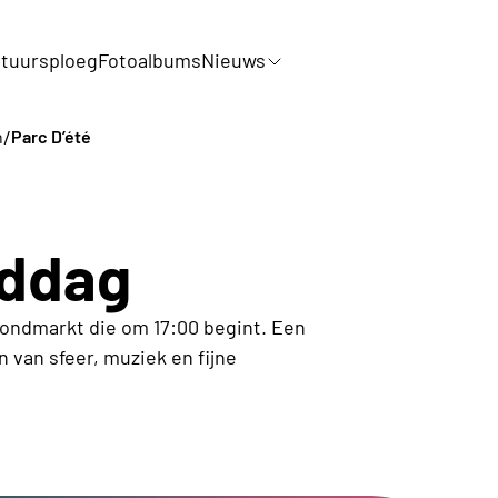
tuursploeg
Fotoalbums
Nieuws
/
n
Parc D’été
iddag
ondmarkt die om 17:00 begint. Een
van sfeer, muziek en fijne