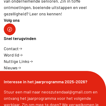
van ondernemende senioren. Zin in toffe
ontmoetingen, boeiende uitstappen en veel
gezelligheid? Leer ons kennen!
Volg ons
Facebook Neos Zutendaal
Snel terugvinden
Contact
Word lid
Nuttige Links
Nieuws
Interesse in het jaarprogramma 2025-2026?
Stuur een mail naar neoszutendaal@gmail.com en
ontvang het jaarprogramma voor het volgende
werkjaar. Zin om mee te doen? We verwelkomen je