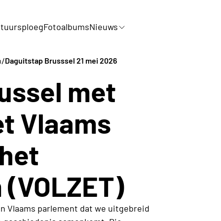
tuursploeg
Fotoalbums
Nieuws
/
n
Daguitstap Brusssel 21 mei 2026
ussel met
et Vlaams
het
 (VOLZET)
en Vlaams parlement dat we uitgebreid