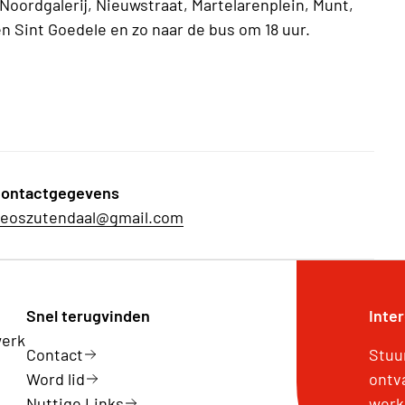
Noordgalerij, Nieuwstraat, Martelarenplein, Munt,
en Sint Goedele en zo naar de bus om 18 uur.
ontactgegevens
eoszutendaal@gmail.com
Snel terugvinden
Inte
werk
Contact
Stuu
Word lid
ontv
Nuttige Links
werk