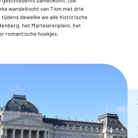
e geschiedenis samenkomt. Die
kke wandeltocht van 7 km met drie
 tijdens dewelke we alle historische
denberg, het Martelarenplein, het
er romantische hoekjes.