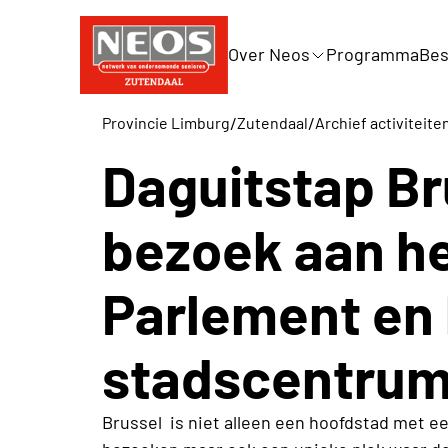
Over Neos
Programma
Bes
/
/
Provincie Limburg
Zutendaal
Archief activiteite
Daguitstap Br
bezoek aan h
Parlement en 
stadscentrum
Brussel is niet alleen een hoofdstad met e