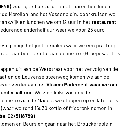
9948)
waar goed betaalde ambtenaren hun lunch
 de Marollen lans het Vossenplein, doorkruisen we
answijk en lunchen we om 12 uur in het
restaurant
gedurende anderhalf uur waar we voor 25 euro
volg langs het justitiepaleis waar we een prachtig
trap naar beneden tot aan de metro. (Groepskaartjes
appen uit aan de Wetstraat voor het vervolg van de
traat en de Leuvense steenweg komen we aan de
 even verder aan het
Vlaams Parlement waar we om
 anderhalf uur
. We zien links van ons de
de metro aan de Madou, we stappen op en laten ons
(waar we rond 16u30 koffie of frisdrank nemen in
.be
02/5118789)
komen en Beurs en gaan naar het Brouckèreplein