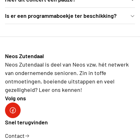
comfortabele zetels genieten van dit Weense
Ja, er is een pauze voorzien van een 25-tal minuten
Is er een programmaboekje ter beschikking?
concert.
Ter plekke deelt de organisatie programmaboekjes
uit, waarvoor een vrije bijdrage kan gegeven
worden.
Neos Zutendaal
Neos Zutendaal is deel van Neos vzw, hét netwerk
van ondernemende senioren. Zin in toffe
ontmoetingen, boeiende uitstappen en veel
gezelligheid? Leer ons kennen!
Volg ons
Facebook Neos Zutendaal
Snel terugvinden
Contact