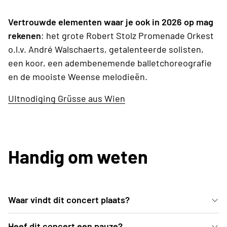
Vertrouwde elementen waar je ook in 2026 op mag
rekenen
: het grote Robert Stolz Promenade Orkest
o.l.v. André Walschaerts, getalenteerde solisten,
een koor, een adembenemende balletchoreografie
en de mooiste Weense melodieën.
UItnodiging Grüsse aus Wien
Handig om weten
Waar vindt dit concert plaats?
In de mooie blauwe zaal van deSingel kan je vanuit
Heef dit concert een pauze?