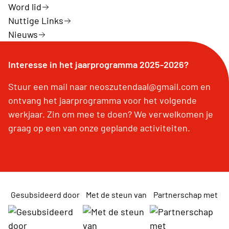
Word lid
Nuttige Links
Nieuws
Interesse in het jaarprogramma 2025-2026?
Stuur een mail naar neoszutendaal@gmail.com en
ontvang het jaarprogramma voor het volgende
werkjaar. Zin om mee te doen? We verwelkomen je
graag op een van onze geplande activiteiten.
Gesubsideerd door
Met de steun van
Partnerschap met