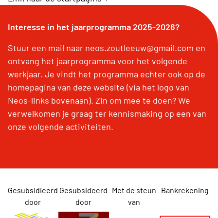
Interesse in het jaarprogramma 2025-2026?
Stuur een mail naar neos.zoutleeuw@gmail.com en
ontvang het jaarprogramma voor het volgende
werkjaar. Je vindt het programma echter ook op de
homepagina van deze website (via het logo van
Neos-links bovenaan). Zin om mee te doen? We
verwelkomen je graag ter kennismaking op een van
onze volgende activiteiten.
Gesubsidieerd
Gesubsideerd
Met de steun
Bankrekening
door
door
van