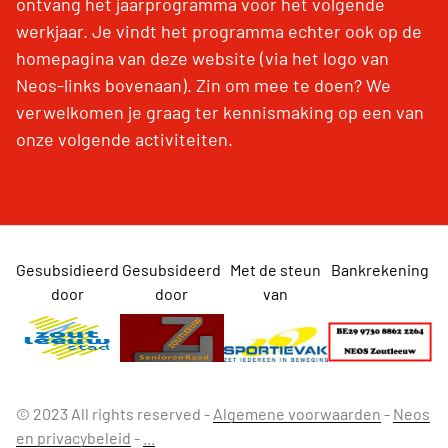
ontvang het jaarprogramma voor het volgende
werkjaar. Je vindt het programma echter ook op de
homepagina van deze website (via het logo van
Neos-links bovenaan). Zin om mee te doen? We
verwelkomen je graag ter kennismaking op een van
onze volgende activiteiten.
Gesubsidieerd
Gesubsideerd
Met de steun
Bankrekening
door
door
van
© 2023 All rights reserved -
Algemene voorwaarden
-
Neos
en privacybeleid
-
...