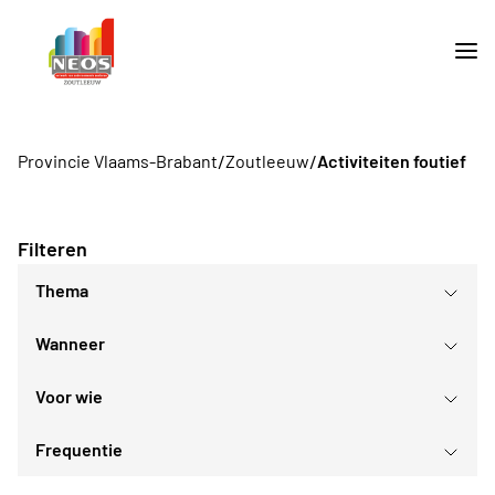
/
/
Provincie Vlaams-Brabant
Zoutleeuw
Activiteiten foutief
Filteren
Thema
Wanneer
Culturele evenementen
Voor wie
augustus
2026
Frequentie
Voor iedereen
ma
di
wo
do
vr
za
zo
Voor alle Neos leden
27
28
29
30
31
1
2