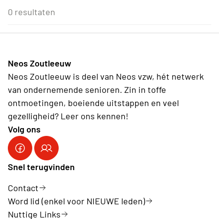
Eenmalig
Voor Neos leden van de eigen afdeling
3
4
5
6
7
8
9
0 resultaten
Wederkerend
10
11
12
13
14
15
16
17
18
19
20
21
22
23
24
25
26
27
28
29
30
31
1
2
3
4
5
6
Neos Zoutleeuw
Vandaag
Wissen
Neos Zoutleeuw is deel van Neos vzw, hét netwerk
van ondernemende senioren. Zin in toffe
ontmoetingen, boeiende uitstappen en veel
gezelligheid? Leer ons kennen!
Volg ons
Snel terugvinden
Contact
Word lid (enkel voor NIEUWE leden)
Nuttige Links