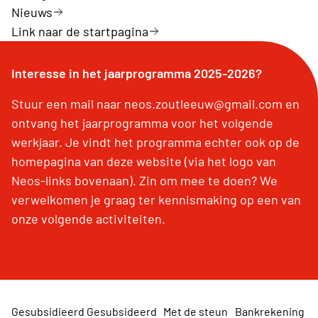
Nieuws
Link naar de startpagina
Interesse in het jaarprogramma 2025-2026?
Stuur een mail naar neos.zoutleeuw@gmail.com en
ontvang het jaarprogramma voor het volgende
werkjaar. Je vindt het programma echter ook op de
homepagina van deze website (via het logo van
Neos-links bovenaan). Zin om mee te doen? We
verwelkomen je graag ter kennismaking op een van
onze volgende activiteiten.
Gesubsidieerd
Gesubsideerd
Met de steun
Bankrekening