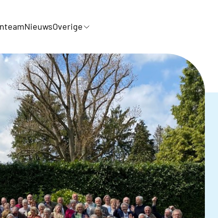
rnteam
Nieuws
Overige