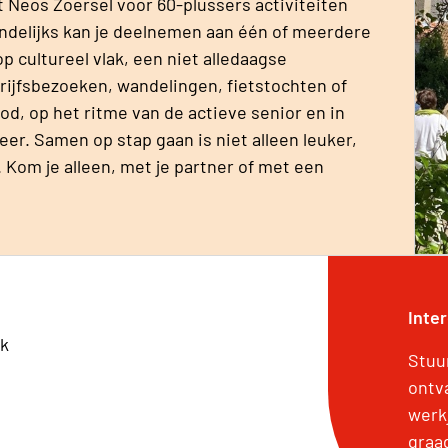
rt Neos Zoersel voor 60-plussers activiteiten
aandelijks kan je deelnemen aan één of meerdere
op cultureel vlak, een niet alledaagse
rijfsbezoeken, wandelingen, fietstochten of
od, op het ritme van de actieve senior en in
eer. Samen op stap gaan is niet alleen leuker,
 Kom je alleen, met je partner of met een
Inte
rk
Stuu
ontv
werk
graa