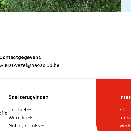
Contactgegevens
wuustwezel@neosclub.be
Snel terugvinden
Inte
Contact
Stuu
offe
Word lid
ontv
Nuttige Links
werk