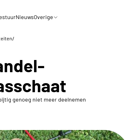
estuur
Nieuws
Overige
/
teiten
andel-
rasschaat
 spijtig genoeg niet meer deelnemen