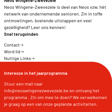
Neos Wingene-Zwevezele
Neos Wingene-Zwevezele is deel van Neos vzw, hét
netwerk van ondernemende senioren. Zin in toffe
ontmoetingen, boeiende uitstappen en veel
gezelligheid? Leer ons kennen!
Snel terugvinden
Contact
Word lid
Nuttige Links
Interesse in het jaarprogramma
Stuur een mail naar
info@neoswingenezwevezele.be en ontvang het
programma . Zin om mee te doen? We verwelkomen
je graag op een van onze geplande activiteiten.