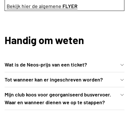
Bekijk hier de algemene
FLYER
Handig om weten
Wat is de Neos-prijs van een ticket?
De voordelige Neos-prijs bedraagt 40 EUR (ipv 46
Tot wanneer kan er ingeschreven worden?
EUR). Neos palmt tribune 3 in met centraal zicht op
Inschrijven kan uiterlijk t.e.m. vrijdag 12 juni 2026 of
Mijn club koos voor georganiseerd busvervoer.
de atletiekprestaties én het hoofdpodium waar o.a.
tot zolang de voorraad strekt.
Waar en wanneer dienen we op te stappen?
het optreden Helmut Lotti plaatsvindt
De busroutes worden opgemaakt nadat
inschrijvingen zijn afgesloten. Een drietal weken