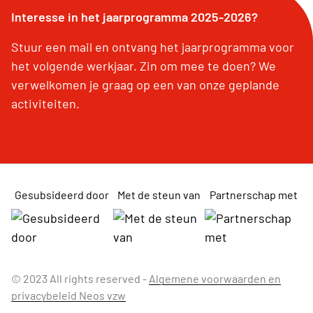
Interesse in het jaarprogramma 2025-2026?
Stuur een mail en ontvang het jaarprogramma voor
het volgende werkjaar. Zin om mee te doen? We
verwelkomen je graag op een van onze geplande
activiteiten.
Gesubsideerd door
Met de steun van
Partnerschap met
© 2023 All rights reserved -
Algemene voorwaarden en
privacybeleid Neos vzw