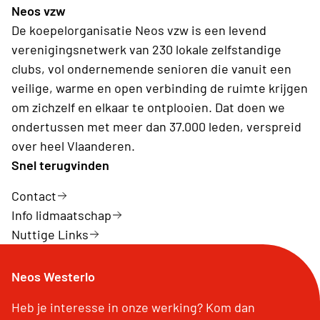
Neos vzw
november) ontvangt het clubbestuur de busroute,
De koepelorganisatie Neos vzw is een levend
inclusief alle praktische info, in de mailbox
verenigingsnetwerk van 230 lokale zelfstandige
clubs, vol ondernemende senioren die vanuit een
veilige, warme en open verbinding de ruimte krijgen
om zichzelf en elkaar te ontplooien. Dat doen we
ondertussen met meer dan 37.000 leden, verspreid
over heel Vlaanderen.
Snel terugvinden
Contact
Info lidmaatschap
Nuttige Links
Neos Westerlo
Heb je interesse in onze werking? Kom dan