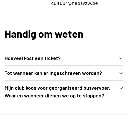
cultuur@neosvzw.be
Handig om weten
Hoeveel kost een ticket?
Een ticket categorie 1 (= parterre + eerste rijen 1e
Tot wanneer kan er ingeschreven worden?
balkon) kost 56 EUR. Een ticket categorie 2
Inschrijven kan uiterlijk t.e.m. 2 oktober 2026 of tot
Mijn club koos voor georganiseerd busvervoer.
bedraagt 46 EUR.
zolang de voorraad strekt (= teller op 0 -> als
Waar en wanneer dienen we op te stappen?
deelnemers kom je automatisch op wachtlijst
De busroutes worden opgemaakt nadat
terecht. Je dient nog niet te betalen)
inschrijvingen zijn afgesloten. Een drietal weken
voor aanvang van het evenement (= begin