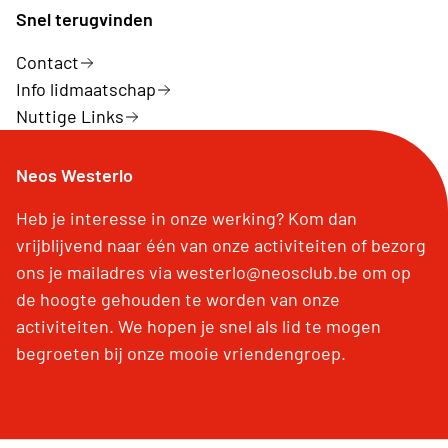
Snel terugvinden
Contact
Info lidmaatschap
Nuttige Links
Neos Westerlo
Heb je interesse in onze werking? Kom dan
vrijblijvend naar één van onze activiteiten of bezorg
ons je mailadres via westerlo@neosclub.be om op
de hoogte gehouden te worden van onze
activiteiten. We hopen je snel als lid te mogen
begroeten bij onze mooie vriendengroep.