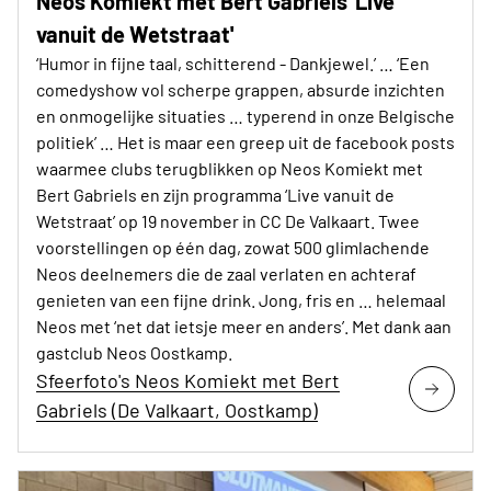
Neos Komiekt met Bert Gabriels 'Live
vanuit de Wetstraat'
‘Humor in fijne taal, schitterend - Dankjewel.’ … ‘Een
comedyshow vol scherpe grappen, absurde inzichten
en onmogelijke situaties … typerend in onze Belgische
politiek’ … Het is maar een greep uit de facebook posts
waarmee clubs terugblikken op Neos Komiekt met
Bert Gabriels en zijn programma ‘Live vanuit de
Wetstraat’ op 19 november in CC De Valkaart. Twee
voorstellingen op één dag, zowat 500 glimlachende
Neos deelnemers die de zaal verlaten en achteraf
genieten van een fijne drink. Jong, fris en … helemaal
Neos met ‘net dat ietsje meer en anders’. Met dank aan
gastclub Neos Oostkamp.
Sfeerfoto's Neos Komiekt met Bert
Gabriels (De Valkaart, Oostkamp)