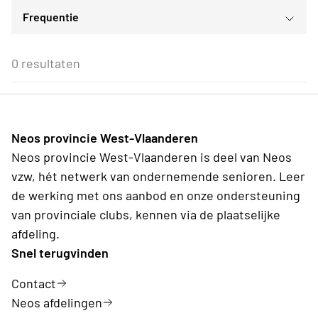
Frequentie
Voor iedereen
ma
di
wo
do
vr
za
zo
Voor alle Neos leden
27
28
29
30
31
1
2
Eenmalig
Voor Neos leden van de eigen afdeling
3
4
5
6
7
8
9
0 resultaten
Wederkerend
10
11
12
13
14
15
16
17
18
19
20
21
22
23
24
25
26
27
28
29
30
31
1
2
3
4
5
6
Neos provincie West-Vlaanderen
Vandaag
Wissen
Neos provincie West-Vlaanderen is deel van Neos
vzw, hét netwerk van ondernemende senioren. Leer
de werking met ons aanbod en onze ondersteuning
van provinciale clubs, kennen via de plaatselijke
afdeling.
Snel terugvinden
Contact
Neos afdelingen