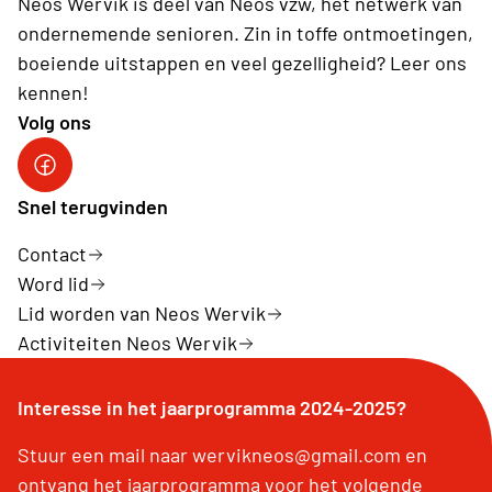
Neos Wervik is deel van Neos vzw, hét netwerk van
ondernemende senioren. Zin in toffe ontmoetingen,
boeiende uitstappen en veel gezelligheid? Leer ons
kennen!
Volg ons
Snel terugvinden
Contact
Word lid
Lid worden van Neos Wervik
Activiteiten Neos Wervik
Interesse in het jaarprogramma 2024-2025?
Stuur een mail naar wervikneos@gmail.com en
ontvang het jaarprogramma voor het volgende