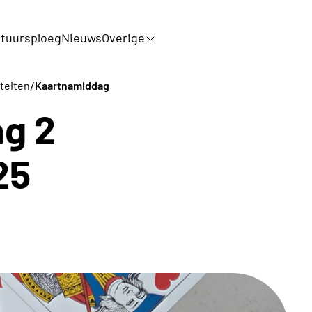
tuursploeg
Nieuws
Overige
/
iteiten
Kaartnamiddag
g 2
25