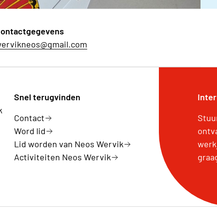
ontactgegevens
ervikneos@gmail.com
Snel terugvinden
Inte
k
Contact
Stuu
Word lid
ontv
Lid worden van Neos Wervik
werk
Activiteiten Neos Wervik
graa