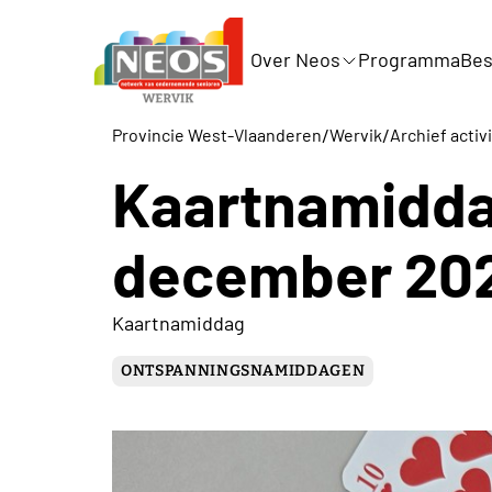
Over Neos
Programma
Bes
/
/
Provincie West-Vlaanderen
Wervik
Archief activ
Kaartnamidda
december 20
Kaartnamiddag
ONTSPANNINGSNAMIDDAGEN