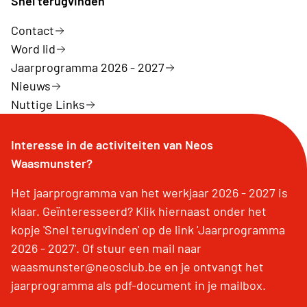
Snel terugvinden
Contact
Word lid
Jaarprogramma 2026 - 2027
Nieuws
Nuttige Links
Interesse in de activiteiten van Neos
Waasmunster?
Het jaarprogramma van het werkjaar 2026 - 2027 is
klaar. Geïnteresseerd? Klik hiernaast onder het
kopje 'Snel terugvinden' op de link 'Jaarprogramma
2026 - 2027'. Of stuur een mail naar
waasmunster@neosclub.be en je ontvangt het
jaarprogramma als pdf-document in je mailbox.