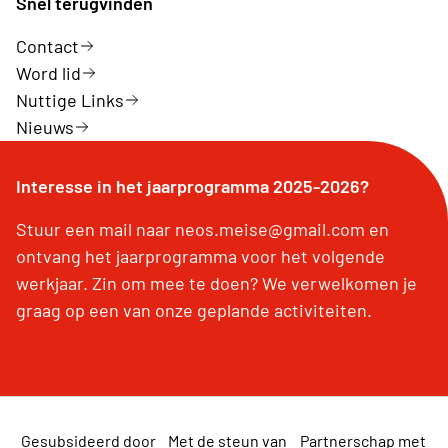
Snel terugvinden
Contact
Word lid
Nuttige Links
Nieuws
Interesse in het jaarprogramma 2025-2026?
Stuur een mail naar neos.meise@gmail.com en
ontvang het jaarprogramma voor het volgende
werkjaar. Zin om mee te doen? We verwelkomen je
graag op een van onze geplande activiteiten.
Gesubsideerd door
Met de steun van
Partnerschap met