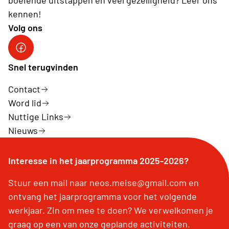
boeiende uitstappen en veel gezelligheid? Leer ons
kennen!
Volg ons
Snel terugvinden
Contact
Word lid
Nuttige Links
Nieuws
Interesse in het jaarprogramma 2025-2026?
Stuur een mail naar neos.meise@gmail.com en
ontvang het jaarprogramma voor het volgende
werkjaar. Zin om mee te doen? We verwelkomen je
graag op een van onze geplande activiteiten.