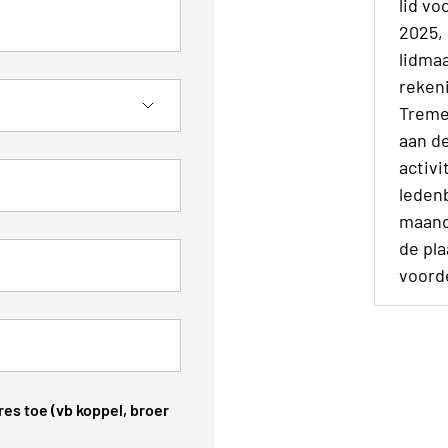
lid v
2025, 
lidmaa
reken
Treme
aan de
activi
leden
maand
de pla
voord
es toe (vb koppel, broer