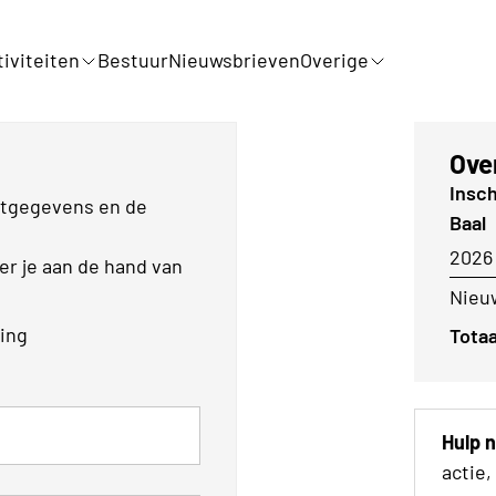
iviteiten
Bestuur
Nieuwsbrieven
Overige
Ove
Insch
actgegevens en de
Baal
2026
eer je aan de hand van
Nieuw
ling
Totaa
Hulp 
actie,