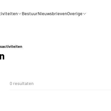
iviteiten
Bestuur
Nieuwsbrieven
Overige
sactiviteiten
en
0 resultaten