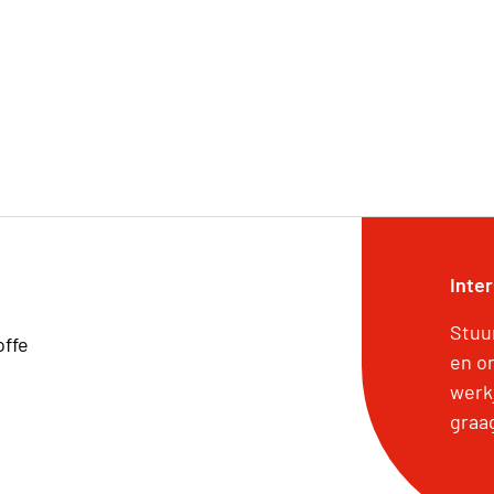
Inte
Stuu
offe
en o
werk
graa