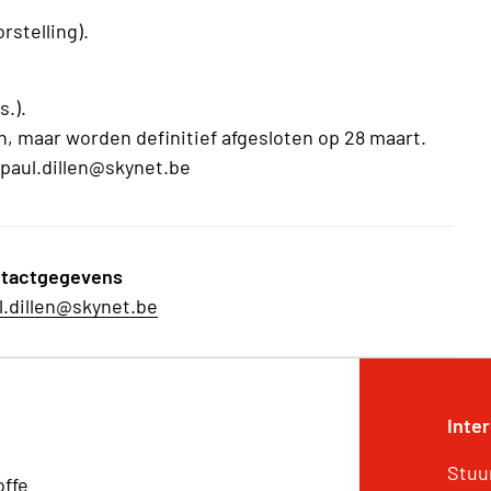
rstelling).
s.).
jn, maar worden definitief afgesloten op 28 maart.
- paul.dillen@skynet.be
tactgegevens
l.dillen@skynet.be
Inte
Stuu
offe