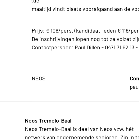
(de
maaltijd vindt plaats voorafgaand aan de voo
Prijs: € 106/pers. (kandidaat-leden € 116/per
De inschrijvingen lopen nog tot ze volzet zi
Contactpersoon: Paul Dillen - 0471 71 62 13 
NEOS
Con
pau
Neos Tremelo-Baal
Neos Tremelo-Baal is deel van Neos vzw, hét
netwerk van ondernemende senioren. Zin in t