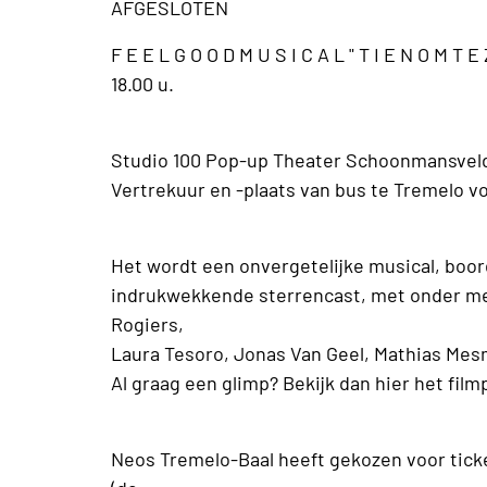
AFGESLOTEN
F E E L G O O D M U S I C A L " T I E N O M T 
18.00 u.
Studio 100 Pop-up Theater Schoonmansveld
Vertrekuur en -plaats van bus te Tremelo vo
Het wordt een onvergetelijke musical, boo
indrukwekkende sterrencast, met onder me
Rogiers,
Laura Tesoro, Jonas Van Geel, Mathias Me
Al graag een glimp? Bekijk dan hier het filmp
Neos Tremelo-Baal heeft gekozen voor tick