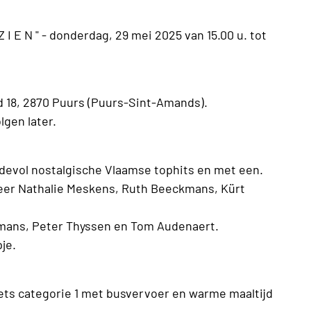
E Z I E N " - donderdag, 29 mei 2025 van 15.00 u. tot
 18, 2870 Puurs (Puurs-Sint-Amands).
lgen later.
rdevol nostalgische Vlaamse tophits en met een.
er Nathalie Meskens, Ruth Beeckmans, Kürt
smans, Peter Thyssen en Tom Audenaert.
je.
ets categorie 1 met busvervoer en warme maaltijd