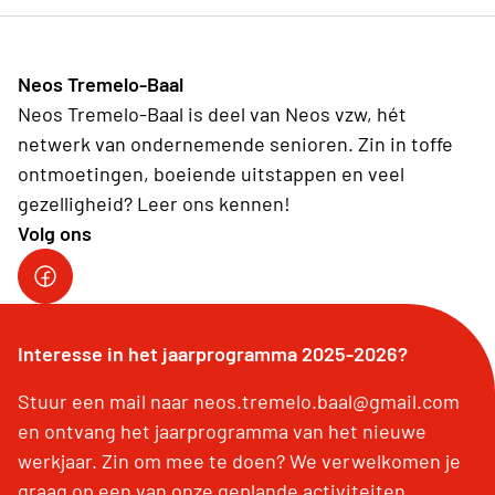
Neos Tremelo-Baal
Neos Tremelo-Baal is deel van Neos vzw, hét
netwerk van ondernemende senioren. Zin in toffe
ontmoetingen, boeiende uitstappen en veel
gezelligheid? Leer ons kennen!
Volg ons
Facebook Tremelo-Baal
Interesse in het jaarprogramma 2025-2026?
Stuur een mail naar neos.tremelo.baal@gmail.com
en ontvang het jaarprogramma van het nieuwe
werkjaar. Zin om mee te doen? We verwelkomen je
graag op een van onze geplande activiteiten.