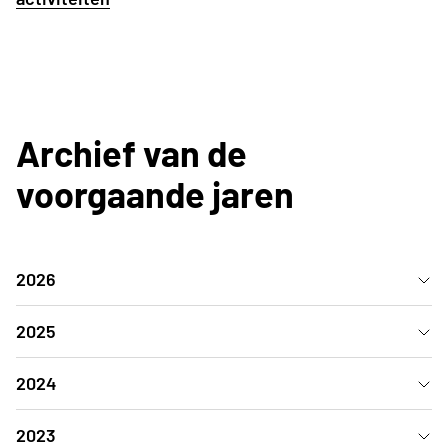
Archief van de
voorgaande jaren
2026
2025
2024
4 juni 2026:
6 
2023
Tibetaans